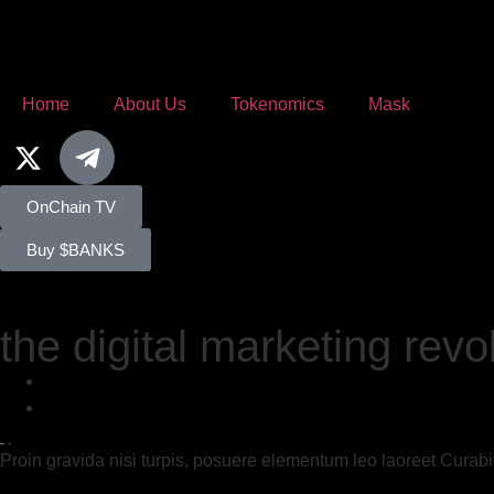
Home
About Us
Tokenomics
Mask
OnChain TV
Buy $BANKS
the digital marketing revo
Proin gravida nisi turpis, posuere elementum leo laoreet Cura