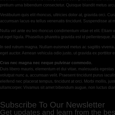
pretium urna bibendum consectetur. Quisque blandit metus arcu
Vestibulum quis elit rhoncus, ultricies dolor at, gravida orci. Cur
accumsan lacus eu tellus venenatis tincidunt. Suspendisse at m
Nulla vel ante eu leo rhoncus condimentum vitae et elit. Etiam 
ut eget ligula. Phasellus pharetra gravida est id pellentesque.
In sed rutrum magna. Nullam euismod metus ac sagittis viverra.
eget auctor. Aenean vehicula odio justo, ut gravida ex porttitor 
Cras nec magna nec neque pulvinar commodo.
Duis libero mauris, elementum et dui vitae, malesuada egestas 
volutpat nunc a, accumsan velit. Praesent tincidunt purus iacul
eleifend nec placerat tempus, tincidunt at orci. Morbi mollis, j
ullamcorper. Vivamus sit amet bibendum augue, non luctus diam. Cr
Subscribe To Our Newsletter
Get updates and learn from the bes