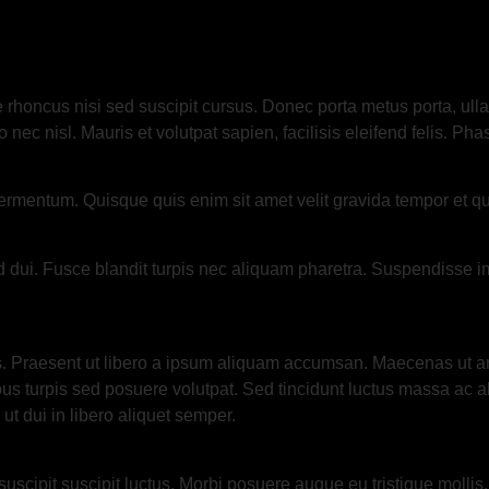
e rhoncus nisi sed suscipit cursus. Donec porta metus porta, ul
leo nec nisl. Mauris et volutpat sapien, facilisis eleifend felis.
ermentum. Quisque quis enim sit amet velit gravida tempor et q
ed dui. Fusce blandit turpis nec aliquam pharetra. Suspendisse 
. Praesent ut libero a ipsum aliquam accumsan. Maecenas ut arcu 
 turpis sed posuere volutpat. Sed tincidunt luctus massa ac al
ut dui in libero aliquet semper.
uscipit suscipit luctus. Morbi posuere augue eu tristique mollis