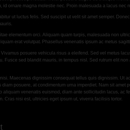
, id ornare magna molestie nec. Proin malesuada a lacus nec mo
abitur ut luctus felis. Sed suscipit ut velit sit amet semper. Done
auris.
vitae elementum orci. Aliquam quam turpis, malesuada non ultric
 Aliquam erat volutpat. Phasellus venenatis ipsum ac metus sagit
 Vivamus posuere vehicula risus a eleifend. Sed vel metus lacus
eu. Fusce sed blandit mauris, in tempus nisl. Sed rutrum elit non
nisi. Maecenas dignissim consequat tellus quis dignissim. Ut ac
is diam posuere, at condimentum urna imperdiet. Nam sit amet pul
usto aliquam venenatis euismod, diam ante sollicitudin lacus, ac 
as nisi est, ultricies eget ipsum ut, viverra facilisis tortor.
t