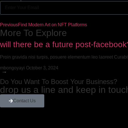
Previous
Find Modern Art on NFT Platforms
More To Explore
will there be a future post-facebook
Proin gravida nisi turpis, posuere elementum leo laoreet Cura
mbongoyayi
October 3, 2024
Do You Want To Boost Your Business?
drop us a line and keep in touc
Contact Us