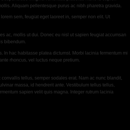
llis. Aliquam pellentesque purus ac nibh pharetra gravida.
c lorem sem, feugiat eget laoreet in, semper non elit. Ut
es ac, mollis ut dui. Donec eu nisl ut sapien feugiat accumsan
tis bibendum.
. In hac habitasse platea dictumst. Morbi lacinia fermentum mi
 ante rhoncus, vel luctus neque pretium.
 convallis tellus, semper sodales erat. Nam ac nunc blandit,
vinar massa, id hendrerit ante. Vestibulum tellus tellus,
fermentum sapien velit quis magna. Integer rutrum lacinia