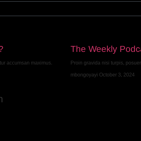
?
The Weekly Podca
bitur accumsan maximus.
Proin gravida nisi turpis, pos
mbongoyayi
October 3, 2024
h