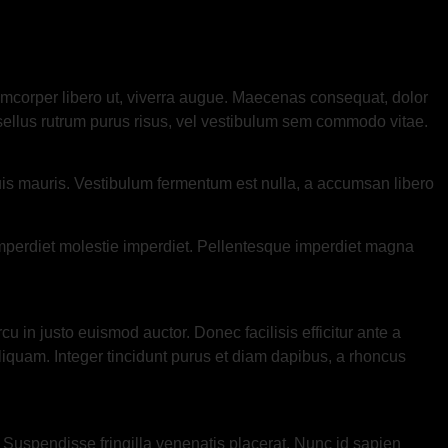
lamcorper libero ut, viverra augue. Maecenas consequat, dolor
 Phasellus rutrum purus risus, vel vestibulum sem commodo vitae.
uis mauris. Vestibulum fermentum est nulla, a accumsan libero
imperdiet molestie imperdiet. Pellentesque imperdiet magna
in justo euismod auctor. Donec facilisis efficitur ante a
iquam. Integer tincidunt purus et diam dapibus, a rhoncus
. Suspendisse fringilla venenatis placerat. Nunc id sapien