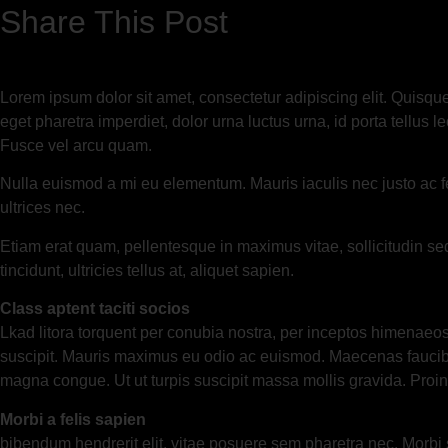
Share This Post
Lorem ipsum dolor sit amet, consectetur adipiscing elit. Quisqu
eget pharetra imperdiet, dolor urna luctus urna, id porta tellus 
Fusce vel arcu quam.
Nulla euismod a mi eu elementum. Mauris iaculis nec justo ac f
ultrices nec.
Etiam erat quam, pellentesque in maximus vitae, sollicitudin s
tincidunt, ultricies tellus at, aliquet sapien.
Class aptent taciti socios
Lkad litora torquent per conubia nostra, per inceptos himenaeos
suscipit. Mauris maximus eu odio ac euismod. Maecenas faucibus
magna congue. Ut ut turpis suscipit massa mollis gravida. Proin 
Morbi a felis sapien
bibendum hendrerit elit, vitae posuere sem pharetra nec. Morbi s